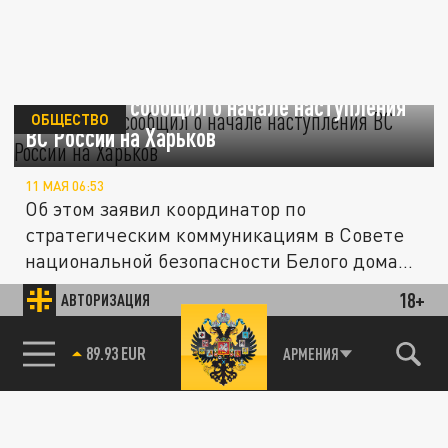
Белый Дом сообщил о начале наступления
ОБЩЕСТВО
ВС России на Харьков
11 МАЯ 06:53
Об этом заявил координатор по
стратегическим коммуникациям в Совете
национальной безопасности Белого дома
Джон...
18+
АВТОРИЗАЦИЯ
ПОЛИТИКА
85.64 BRENT
АРМЕНИЯ
89.93 EUR