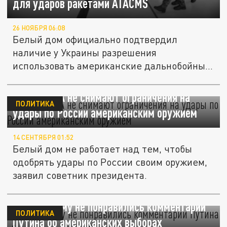
для ударов ракетами ATACMS
26 НОЯБРЯ 06:08
Белый дом официально подтвердил
наличие у Украины разрешения
использовать американские дальнобойные
ракеты для...
Кирби: США не снимают ограничения на
ПОЛИТИКА
удары по России американским оружием
14 СЕНТЯБРЯ 01:52
Белый дом не работает над тем, чтобы
одобрять удары по России своим оружием,
заявил советник президента.
Белому дому не понравились комментарии
ПОЛИТИКА
Путина об американских выборах