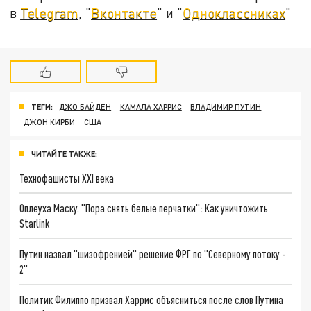
в
Telegram
, "
Вконтакте
" и "
Одноклассниках
"
ТЕГИ:
ДЖО БАЙДЕН
КАМАЛА ХАРРИС
ВЛАДИМИР ПУТИН
ДЖОН КИРБИ
США
ЧИТАЙТЕ ТАКЖЕ:
Технофашисты XXI века
Оплеуха Маску. "Пора снять белые перчатки": Как уничтожить
Starlink
Путин назвал "шизофренией" решение ФРГ по "Северному потоку -
2"
Политик Филиппо призвал Харрис объясниться после слов Путина