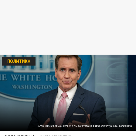
ПОЛИТИКА
ФОТО: KEN CEDENO - POOL VIA CNP/KEYSTONE PRESS AGENCY/GLOBALLOOKPRESS
АНАИТ САРКИСЯН
06 СЕНТЯБРЯ 08:26