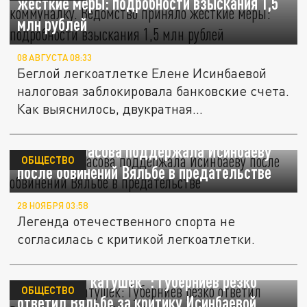
жёсткие меры: подробности взыскания 1,5
млн рублей
08 АВГУСТА 08:33
Беглой легкоатлетке Елене Исинбаевой
налоговая заблокировала банковские счета.
Как выяснилось, двукратная...
Татьяна Тарасова поддержала Исинбаеву
ОБЩЕСТВО
после обвинений Вяльбе в предательстве
28 НОЯБРЯ 03:58
Легенда отечественного спорта не
согласилась с критикой легкоатлетки.
"Слетела с катушек": Губерниев резко
ОБЩЕСТВО
ответил Вяльбе за критику Исинбаевой