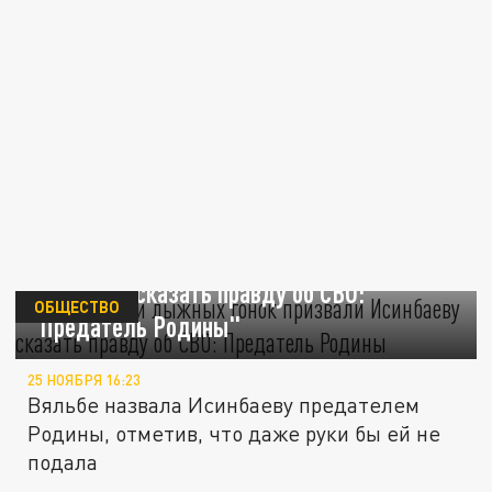
В Федерации лыжных гонок призвали
Исинбаеву сказать правду об СВО:
ОБЩЕСТВО
"Предатель Родины"
25 НОЯБРЯ 16:23
Вяльбе назвала Исинбаеву предателем
Родины, отметив, что даже руки бы ей не
подала