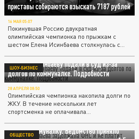
приставы собираются взыскать 7187 рублей
16 МАЯ 05:07
Покинувшая Россию двукратная
олимпийская чемпионка по прыжкам с
шестом Елена Исинбаева столкнулась с
судебными...
На Елену Исинбаеву подали в суд из-за
ШОУ-БИЗНЕС
долгов по коммуналке. Подробности
28 АПРЕЛЯ 08:50
Олимпийская чемпионка накопила долги по
ЖКУ. В течение нескольких лет
спортсменка не оплачивала
коммунальные...
Елена Исинбаева задолжала ФНС и не
платит коммуналку. Ведомство приняло
ОБЩЕСТВО