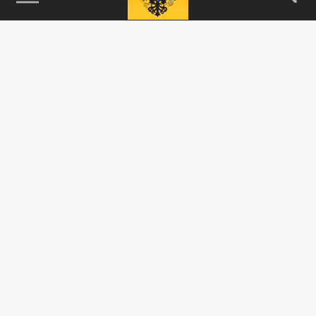
115093, г. Москва, переулок Партийный,
д.1, к.57, стр.3, эт.1, пом.I, ком.45