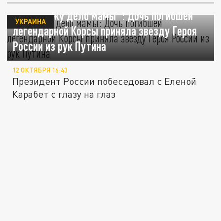
"Продолжу дело мамы": Дочь погибшей
УКРАИНА
легендарной Корсы приняла звезду Героя
России из рук Путина
12 ОКТЯБРЯ 16:43
Президент России побеседовал с Еленой
Карабет с глазу на глаз