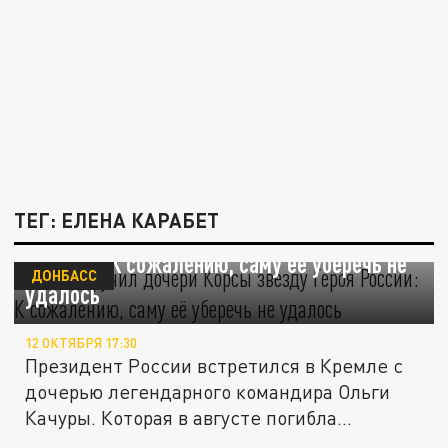
ТЕГ: ЕЛЕНА КАРАБЕТ
Путин вручил дочери "Корсы" звезду Героя
России: "К сожалению, саму её уберечь не
ДОНБАСС
удалось"
12 ОКТЯБРЯ 17:30
Президент России встретился в Кремле с
дочерью легендарного командира Ольги
Качуры. Которая в августе погибла...