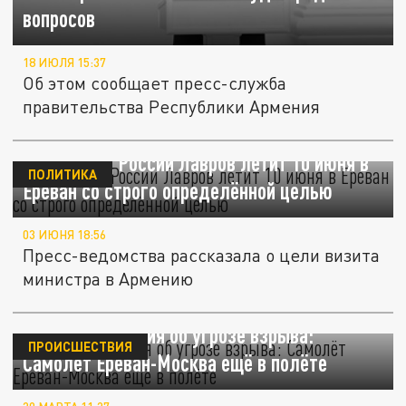
вопросов
18 ИЮЛЯ 15:37
Об этом сообщает пресс-служба
правительства Республики Армения
Глава МИД России Лавров летит 10 июня в
ПОЛИТИКА
Ереван со строго определённой целью
03 ИЮНЯ 18:56
Пресс-ведомства рассказала о цели визита
министра в Армению
Новые сообщения об угрозе взрыва:
ПРОИСШЕСТВИЯ
Самолёт Ереван-Москва ещё в полёте