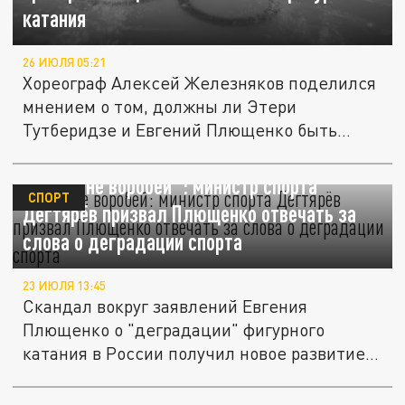
катания
26 ИЮЛЯ 05:21
Хореограф Алексей Железняков поделился
мнением о том, должны ли Этери
Тутберидзе и Евгений Плющенко быть...
"Слово не воробей": министр спорта
СПОРТ
Дегтярёв призвал Плющенко отвечать за
слова о деградации спорта
23 ИЮЛЯ 13:45
Скандал вокруг заявлений Евгения
Плющенко о "деградации" фигурного
катания в России получил новое развитие.
На...