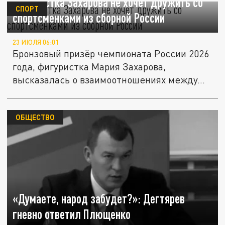
Фигуристка Захарова не хочет дружить со
СПОРТ
спортсменками из сборной России
23 ИЮЛЯ 06:01
Бронзовый призёр чемпионата России 2026
года, фигуристка Мария Захарова,
высказалась о взаимоотношениях между...
ОБЩЕСТВО
«Думаете, народ забудет?»: Дегтярев
гневно ответил Плющенко