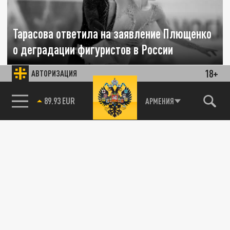
Тарасова ответила на заявление Плющенко
о деградации фигуристов в России
18+
АВТОРИЗАЦИЯ
12 ИЮЛЯ 19:02
Заслуженный тренер СССР Татьяна
Тарасова не согласилась с заявлением
85.64 BRENT
АРМЕНИЯ
Евгения Плющенко о деградации
российских...
СПОРТ
Костомаров эмоционально простился с