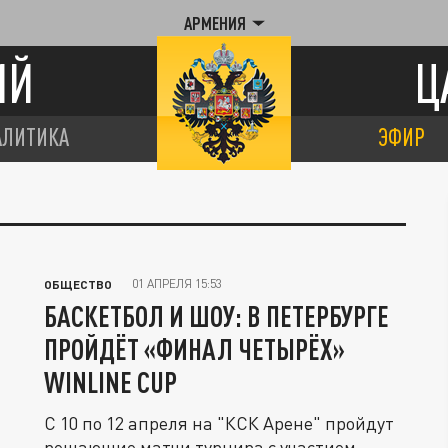
АРМЕНИЯ
ИЙ
Ц
АЛИТИКА
ЭФИР
01 АПРЕЛЯ 15:53
ОБЩЕСТВО
БАСКЕТБОЛ И ШОУ: В ПЕТЕРБУРГЕ
ПРОЙДЁТ «ФИНАЛ ЧЕТЫРЁХ»
WINLINE CUP
С 10 по 12 апреля на "КСК Арене" пройдут
решающие матчи турнира с участием