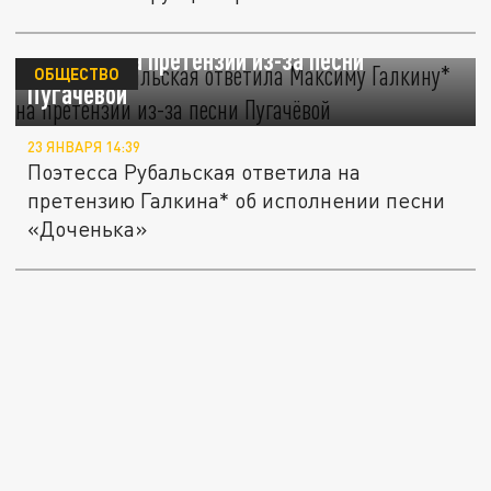
Лариса Рубальская ответила Максиму
Галкину* на претензии из-за песни
ОБЩЕСТВО
Пугачёвой
23 ЯНВАРЯ 14:39
Поэтесса Рубальская ответила на
претензию Галкина* об исполнении песни
«Доченька»