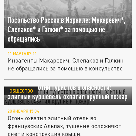
Посольство России в Израиле: Макаревич*,
Слепаков* и Галкин* за помощью не
обращались
11 МАРТА 07:11
Иноагенты Макаревич, Слепаков и Галкин
не обращались за помощью в консульство
Галкин* и сотни туристов в опасности:
ОБЩЕСТВО
элитный Куршевель охватил крупный пожар
28 ЯНВАРЯ 15:04
Огонь охватил элитный отель во
французских Альпах, тушение осложняют
снег и конструкция крыши.