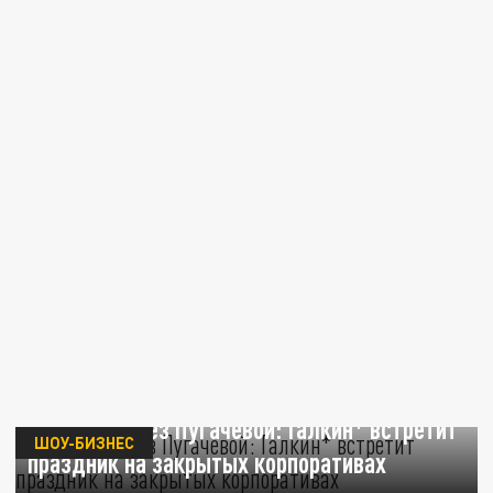
Новый год без Пугачёвой: Галкин* встретит
ШОУ-БИЗНЕС
праздник на закрытых корпоративах