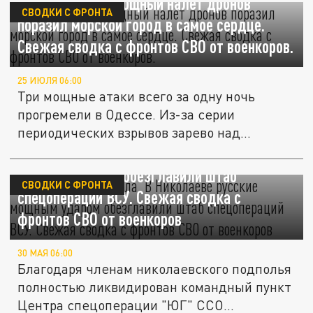
Одесса в огне. Мощный налёт дронов
СВОДКИ С ФРОНТА
поразил морской город в самое сердце.
Свежая сводка с фронтов СВО от военкоров.
25 ИЮЛЯ 06:00
Три мощные атаки всего за одну ночь
прогремели в Одессе. Из-за серии
периодических взрывов зарево над
городом...
Подпольщики – сила. В Николаеве русские
мощным ударом обезглавили штаб
СВОДКИ С ФРОНТА
спецопераций ВСУ. Свежая сводка с
фронтов СВО от военкоров
30 МАЯ 06:00
Благодаря членам николаевского подполья
полностью ликвидирован командный пункт
Центра спецоперации "ЮГ" ССО...