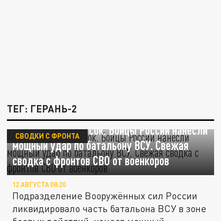
ТЕГ: ГЕРАНЬ-2
Утрамбовали в песок. Бойцы России нанесли
СВОДКИ С ФРОНТА
мощный удар по батальону ВСУ. Свежая
сводка с фронтов СВО от военкоров
12 АВГУСТА 08:20
Подразделение Вооружённых сил России
ликвидировало часть батальона ВСУ в зоне