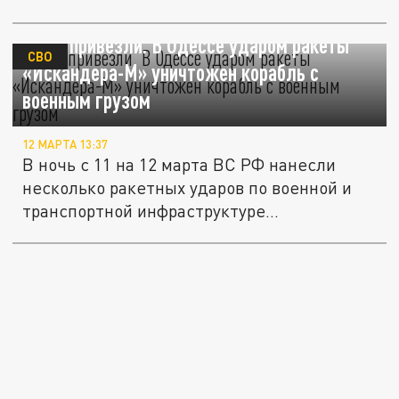
Не то привезли. В Одессе ударом ракеты
СВО
«Искандера-М» уничтожен корабль с
военным грузом
12 МАРТА 13:37
В ночь с 11 на 12 марта ВС РФ нанесли
несколько ракетных ударов по военной и
транспортной инфраструктуре...