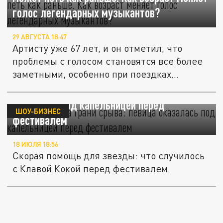
голос легендарных музыкантов?
29 АВГУСТА 18:47
Артисту уже 67 лет, и он отметил, что
проблемы с голосом становятся все более
заметными, особенно при поездках...
Клава Кока на грани срыва: певица
оказалась под капельницей перед
ШОУ-БИЗНЕС
фестивалем
18 ИЮЛЯ 18:56
Скорая помощь для звезды: что случилось
с Клавой Кокой перед фестивалем.