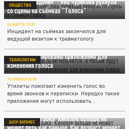
"Эпичное падение": Яна Чурикова рухнула
ОБЩЕСТВО
со сцены на съёмках "Голоса"
04 МАРТА 19:35
Инцидент на съёмках закончился для
ведущей визитом к травматологу.
Сменить личность не получится: в России
будут заблокированы приложения для
ТЕХНОЛОГИИ
изменения голоса
15 ЯНВАРЯ 06:05
Утилиты помогают изменить голос во
время звонков и переписки. Нередко такие
приложения могут использовать...
Время против рока: Кипелов больше не
ШОУ-БИЗНЕС
может петь как раньше. Как возраст меняет