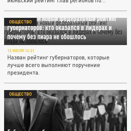
июньский рейтинг глав регионов по
реализации...
Опубликован новый федеральный рейтинг
ОБЩЕСТВО
губернаторов: кто оказался в лидерах и
почему без пиара не обошлось
13 ИЮЛЯ 14:31
Назван рейтинг губернаторов, которые
лучше всего выполняют поручение
президента.
ОБЩЕСТВО