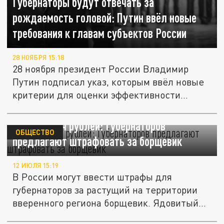
Губернаторы будут отвечать за
рождаемость головой: Путин ввёл новые
требования к главам субъектов России
28 НОЯБРЯ 15:18
28 ноября президент России Владимир
Путин подписал указ, которым ввёл новые
критерии для оценки эффективности...
До 50 тысяч рублей: Губернаторов
ОБЩЕСТВО
предлагают штрафовать за борщевик
12 ИЮЛЯ 15:19
В России могут ввести штрафы для
губернаторов за растущий на территории
вверенного региона борщевик. Ядовитый...