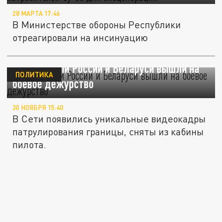
28 МАРТА 17:46
В Министерстве обороны Республики
отреагировали на инсинуацию
Истребители России и Беларуси вышли на
ПОЛИТИКА
боевое дежурство
30 НОЯБРЯ 15:40
В Сети появились уникальные видеокадры
патрулирования границы, сняты из кабины
пилота.