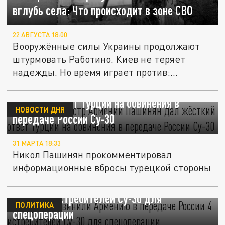
вглубь села: Что происходит в зоне СВО
22 АВГУСТА 18:00
Вооружённые силы Украины продолжают
штурмовать Работино. Киев не теряет
надежды. Но время играет против:...
Премьер-министр Армении Пашинян дал
жёсткий ответ Турции на обвинения в
НОВОСТИ ДНЯ
передаче России Су-30
31 МАРТА 18:33
Никол Пашинян прокомментировал
информационные вбросы турецкой стороны
В Турции обвинили Армению в передаче
России 4 истребителей Су-30 для
ПОЛИТИКА
спецоперации