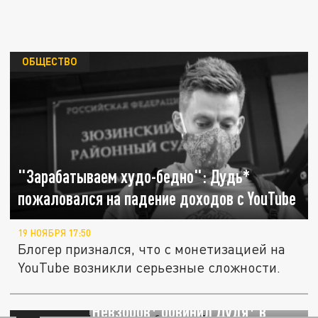
ОБЩЕСТВО
"Зарабатываем худо-бедно": Дудь*
пожаловался на падение доходов с YouTube
19 НОЯБРЯ 17:50
Блогер признался, что с монетизацией на
YouTube возникли серьезные сложности.
Журналист Невзоров* обвинил Дудя* в