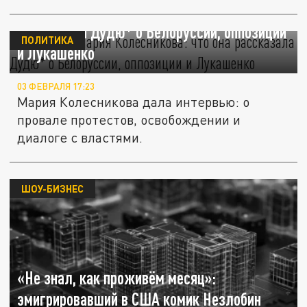
Кто такая Мария Колесникова: что она
рассказала Дудю* о Белоруссии, оппозиции
ПОЛИТИКА
и Лукашенко
03 ФЕВРАЛЯ 17:23
Мария Колесникова дала интервью: о
провале протестов, освобождении и
диалоге с властями.
ШОУ-БИЗНЕС
«Не знал, как проживём месяц»:
эмигрировавший в США комик Незлобин