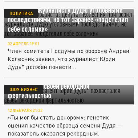
Реклама террориста: депутат Колесник
пригрозил журналисту Дудю уголовными
ПОЛИТИКА
последствиями, но тот заранее «подстелил
себе соломки»
02 АПРЕЛЯ 19:01
Член комитета Госдумы по обороне Андрей
Колесник заявил, что журналист Юрий
Дудь* должен понести...
36-летний иноагент Юрий Дудь*
похвастался своей рекордной
ШОУ-БИЗНЕС
фертильностью
12 ФЕВРАЛЯ 21:23
«Ты мог бы стать донором»: генетик
оценил качество образца семени Дудя —
показатель оказался рекордным.