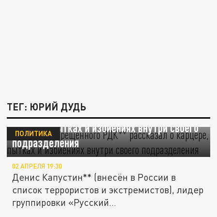
ТЕГ: ЮРИЙ ДУДЬ
Главарь запрещённого РДК** рассказал о
карцере, пытках и избиениях внутри своего
ПОЛИТИКА
подразделения
02 АПРЕЛЯ 19:30
Денис Капустин** (внесён в России в
список террористов и экстремистов), лидер
группировки «Русский...