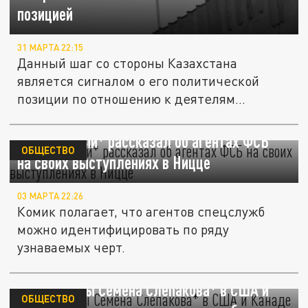
позицией
31 МАРТА 22:15
Данный шаг со стороны Казахстана
является сигналом о его политической
позиции по отношению к деятелям
русской...
Комик Белый* рассказал об агентах ФСБ
ОБЩЕСТВО
на своих выступлениях в Ницце
03 МАРТА 22:26
Комик полагает, что агентов спецслужб
можно идентифицировать по ряду
узнаваемых черт.
На концерты Семёна Слепакова* в США и
ОБЩЕСТВО