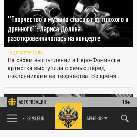
"Творчество и музыка спасают от плохого и
дрянного": Лариса Долина
разоткровенничалась на концерте
12 ДЕКАБРЯ 02:53
На своём выступлении в Наро-Фоминске
артистка выступила с речью перед
поклонниками её творчества. Во время...
ШОУ-БИЗНЕС
18+
АВТОРИЗАЦИЯ
85.64 BRENT
АРМЕНИЯ