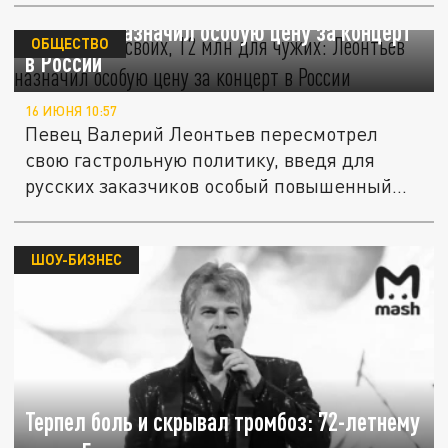
17 млн для своих, 12 млн для чужих:
Леонтьев назначил особую цену за концерт
ОБЩЕСТВО
в России
16 ИЮНЯ 10:57
Певец Валерий Леонтьев пересмотрел
свою гастрольную политику, введя для
русских заказчиков особый повышенный...
ШОУ-БИЗНЕС
Терпел боль и скрывал тромбоз: 72-летнему