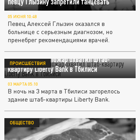
певцу Глызину запретили танцевать
05 ИЮНЯ 10:48
Певец Алексей Глызин оказался в
больнице с серьезным диагнозом, но
пренебрег рекомендациями врачей.
Mash: крупный пожар охватил штаб-
ПРОИСШЕСТВИЯ
квартиру Liberty Bank в Тбилиси
03 МАРТА 05:10
В ночь на 3 марта в Тбилиси загорелось
здание штаб-квартиры Liberty Bank.
ОБЩЕСТВО