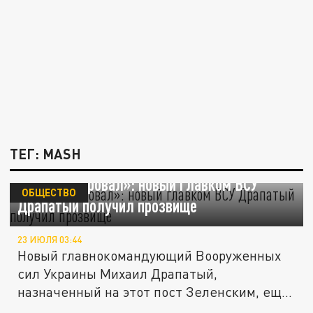
ТЕГ: MASH
«Генерал-провал»: новый главком ВСУ
ОБЩЕСТВО
Драпатый получил прозвище
23 ИЮЛЯ 03:44
Новый главнокомандующий Вооруженных
сил Украины Михаил Драпатый,
назначенный на этот пост Зеленским, еще
до...