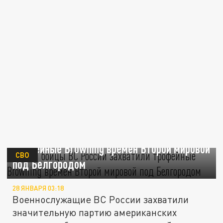
Mash: бойцы ВС России захватили
трофейные Browning времен Второй мировой
СВО
под Белгородом
28 ЯНВАРЯ 03:18
Военнослужащие ВС России захватили
значительную партию американских