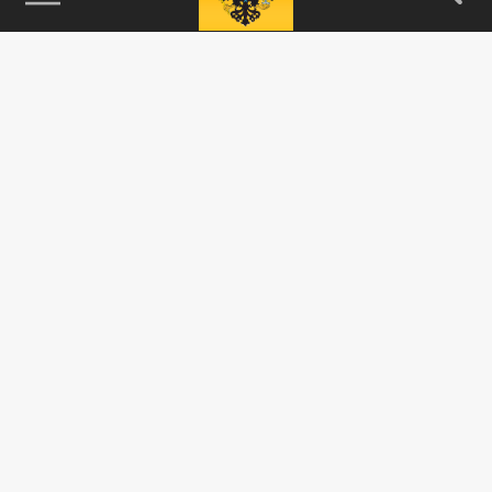
115093, г. Москва, переулок Партийный,
д.1, к.57, стр.3, эт.1, пом.I, ком.45