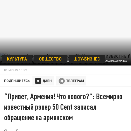
КУЛЬТУРА
ОБЩЕСТВО
ШОУ-БИЗНЕС
ФОТО: JARED MILGRIM/THE PHOTO ACCESS/GLOBALLOOKPRESS
01 ИЮНЯ 15:52
ПОДПИШИТЕСЬ:
“Привет, Армения! Что нового?”: Всемирно
известный рэпер 50 Cent записал
обращение на армянском