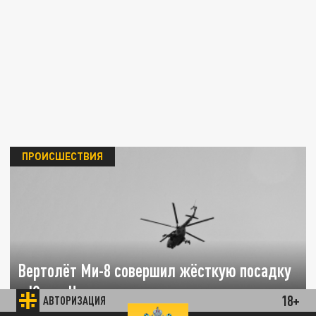
ПРОИСШЕСТВИЯ
Вертолёт Ми-8 совершил жёсткую посадку
в Югре: Что известно к этому часу
18+
АВТОРИЗАЦИЯ