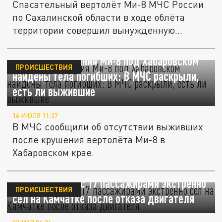
Спасательный вертолёт Ми-8 МЧС России
по Сахалинской области в ходе облёта
территории совершил вынужденную...
На месте крушения Ми-8 под Хабаровском
ПРОИСШЕСТВИЯ
найдены тела погибших: В МЧС раскрыли,
есть ли выжившие
16 ИЮЛЯ 11:37
В МЧС сообщили об отсутствии выживших
после крушения вертолёта Ми-8 в
Хабаровском крае.
Вертолет Ми-8 с 17 пассажирами экстренно
ПРОИСШЕСТВИЯ
сел на Камчатке после отказа двигателя