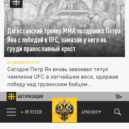
Дагестанский тренер ММА поздравил Петра
Яна с победой в UFC, замазав у него на
груди православный крест
07 ДЕКАБРЯ 19:27
Сегодня Петр Ян вновь завоевал титул
чемпиона UFC в легчайшем весе, одержав
победу над грузинским бойцом...
Спасибо докторам: Емельяненко выписался
18+
АВТОРИЗАЦИЯ
из нервологического отделения больницы
ОБЩЕСТВО
МГУ
85.64 BRENT
АРМЕНИЯ
20 ОКТЯБРЯ 19:38