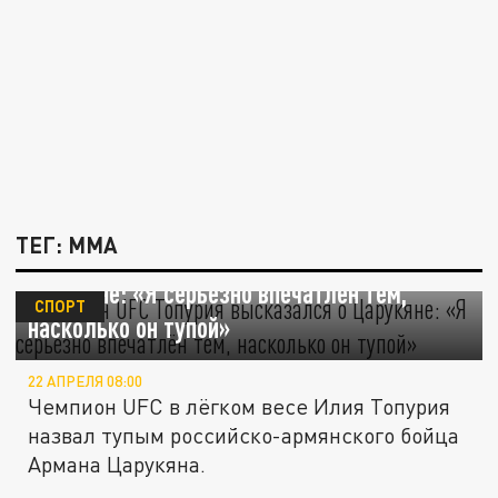
ТЕГ: ММА
Чемпион UFC Топурия высказался о
Царукяне: «Я серьёзно впечатлён тем,
СПОРТ
насколько он тупой»
22 АПРЕЛЯ 08:00
Чемпион UFC в лёгком весе Илия Топурия
назвал тупым российско-армянского бойца
Армана Царукяна.