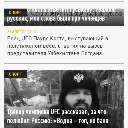
Боец UFC Коста ответил Гуськову: Уважаю
СПОРТ
русских, мои слова были про чеченцев
21 АПРЕЛЯ 07:10
Боец UFC Пауло Коста, выступающий в
полутяжелом весе, ответил на вызов
представителя Узбекистана Богдана...
СПОРТ
Тренер чемпиона UFC рассказал, за что
полюбил Россию: «Водка – топ, но баня