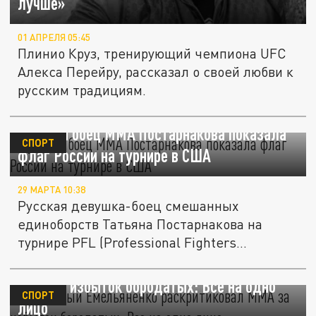
лучше»
01 АПРЕЛЯ 05:45
Плинио Круз, тренирующий чемпиона UFC
Алекса Перейру, рассказал о своей любви к
русским традициям.
Русская боец ММА Постарнакова показала
СПОРТ
флаг России на турнире в США
29 МАРТА 10:38
Русская девушка-боец смешанных
единоборств Татьяна Постарнакова на
турнире PFL (Professional Fighters
League)...
Бородатый Емельяненко раскритиковал
MMА за избыток бородатых: Все на одно
СПОРТ
лицо