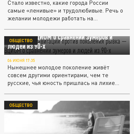
Стало известно, какие города России
самые «ленивые» и трудолюбивые. Речь о
желании молодежи работать на...
Поколение навигации против поколения
рывка — ВЦИОМ о сравнении зумеров и
ОБЩЕСТВО
людей из 90-х
06 ИЮНЯ 17:35
Нынешнее молодое поколение живёт
совсем другими ориентирами, чем те
русские, чья юность пришлась на лихие...
ОБЩЕСТВО