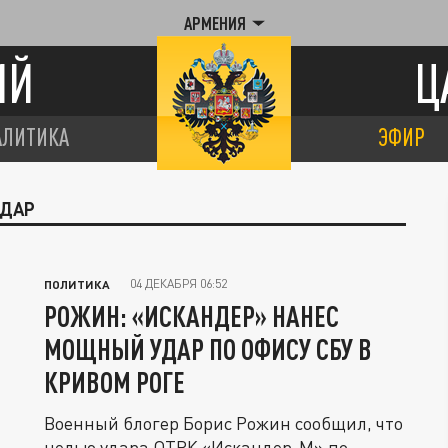
АРМЕНИЯ
ИЙ
Ц
АЛИТИКА
ЭФИР
УДАР
04 ДЕКАБРЯ 06:52
ПОЛИТИКА
РОЖИН: «ИСКАНДЕР» НАНЕС
МОЩНЫЙ УДАР ПО ОФИСУ СБУ В
КРИВОМ РОГЕ
Военный блогер Борис Рожин сообщил, что
целью удара ОТРК «Искандер-М» по