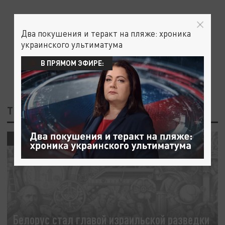
Два покушения и теракт на пляже: хроника
украинского ультиматума
В ПРЯМОМ ЭФИРЕ:
ТЕГ: МОССАД
В МИРЕ
Белорус стал главой израильской разведки