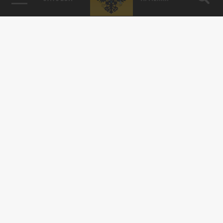
24 НОЯБРЯ 08:08
За хакером Омаром, который проводил
дистанционные курсы по компьютерному
программированию и программному...
В МИРЕ
Газу уничтожит "ходячий мертвец": При
чём тут Китай
15 ОКТЯБРЯ 16:00
Спецслужбы Израиля и соответственно