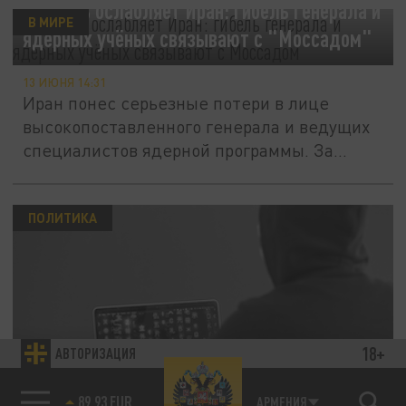
Израиль ослабляет Иран: гибель генерала и
В МИРЕ
ядерных учёных связывают с "Моссадом"
13 ИЮНЯ 14:31
Иран понес серьезные потери в лице
высокопоставленного генерала и ведущих
специалистов ядерной программы. За...
ПОЛИТИКА
18+
АВТОРИЗАЦИЯ
Sabah: спецслужбы Турции спасли хакера,
взломавшего “Железный купол”
89.93 EUR
АРМЕНИЯ
85.64 BRENT