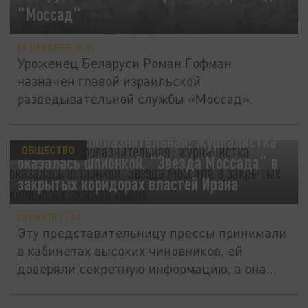
"Моссад"
04 ДЕКАБРЯ 19:51
Уроженец Беларуси Роман Гофман
назначен главой израильской
разведывательной службы «Моссад».
Дерзкая и соблазнительная: журналистка
ОБЩЕСТВО
оказалась шпионкой. "Звезда Моссада" в
закрытых коридорах властей Ирана
28 ИЮЛЯ 11:40
Эту представительницу прессы принимали
в кабинетах высоких чиновников, ей
доверяли секретную информацию, а она...