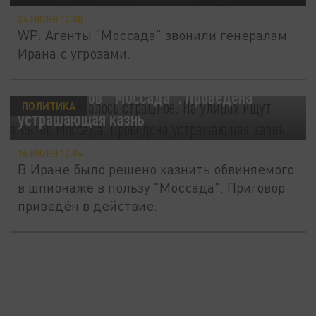
24 ИЮНЯ 12:08
WP: Агенты "Моссада" звонили генералам
Ирана с угрозами.
В Иране началось страшное: На улицах
ищут агентов "Моссада". Проведена
ПОЛИТИКА
устрашающая казнь
16 ИЮНЯ 12:04
В Иране было решено казнить обвиняемого
в шпионаже в пользу "Моссада". Приговор
приведён в действие.