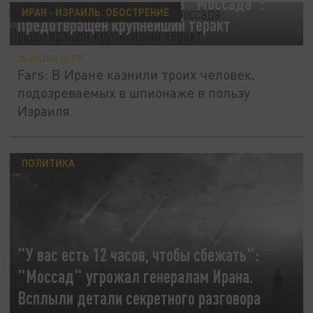
Иран казнил троих агентов "Моссада":
ИРАН - ИЗРАИЛЬ. ОБОСТРЕНИЕ
Предотвращён крупнейший теракт
25 ИЮНЯ 10:59
Fars: В Иране казнили троих человек,
подозреваемых в шпионаже в пользу
Израиля.
ПОЛИТИКА
"У вас есть 12 часов, чтобы сбежать":
"Моссад" угрожал генералам Ирана.
Всплыли детали секретного разговора