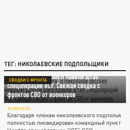
ТЕГ: НИКОЛАЕВСКИЕ ПОДПОЛЬЩИКИ
Подпольщики – сила. В Николаеве русские
мощным ударом обезглавили штаб
СВОДКИ С ФРОНТА
спецопераций ВСУ. Свежая сводка с
фронтов СВО от военкоров
30 МАЯ 06:00
Благодаря членам николаевского подполья
полностью ликвидирован командный пункт