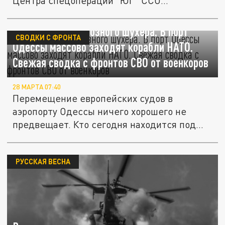
Центра спецоперации "ЮГ" ССО...
На пороге грандиозного шухера. В порт
СВОДКИ С ФРОНТА
Одессы массово заходят корабли НАТО.
Свежая сводка с фронтов СВО от военкоров
28 МАРТА 07:40
Перемещение европейских судов в
аэропорту Одессы ничего хорошего не
предвещает. Кто сегодня находится под...
РУССКАЯ ВЕСНА