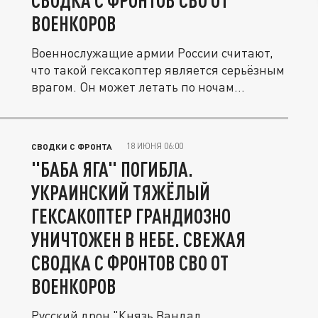
СВОДКА С ФРОНТОВ СВО ОТ
ВОЕНКОРОВ
Военнослужащие армии России считают,
что такой гексакоптер является серьёзным
врагом. Он может летать по ночам...
18 ИЮНЯ 06:00
СВОДКИ С ФРОНТА
"БАБА ЯГА" ПОГИБЛА.
УКРАИНСКИЙ ТЯЖЁЛЫЙ
ГЕКСАКОПТЕР ГРАНДИОЗНО
УНИЧТОЖЕН В НЕБЕ. СВЕЖАЯ
СВОДКА С ФРОНТОВ СВО ОТ
ВОЕНКОРОВ
Русский дрон "Князь Вандал