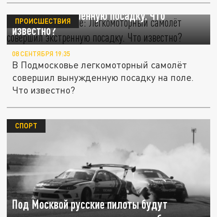
ЧП в Подмосковье: Легкомоторный самолёт
совершил экстренную посадку. Что
ПРОИСШЕСТВИЯ
известно?
08 СЕНТЯБРЯ 19:35
В Подмосковье легкомоторный самолёт
совершил вынужденную посадку на поле.
Что известно?
СПОРТ
Под Москвой русские пилоты будут