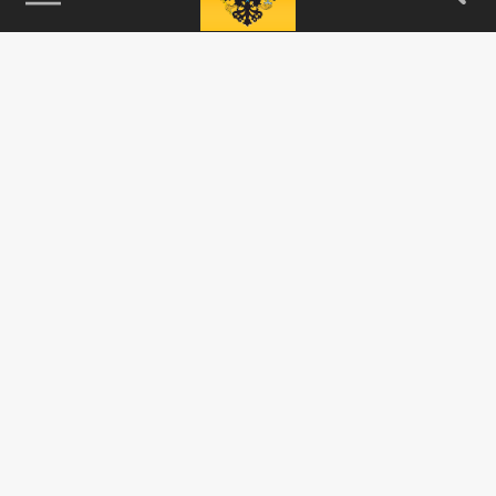
115093, г. Москва, переулок Партийный,
д.1, к.57, стр.3, эт.1, пом.I, ком.45