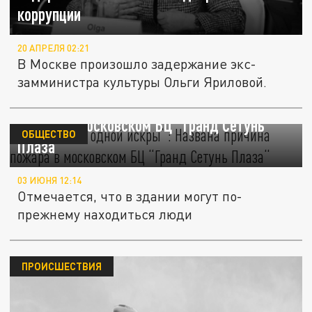
коррупции
20 АПРЕЛЯ 02:21
В Москве произошло задержание экс-
замминистра культуры Ольги Яриловой.
”Началось с одной искры“: Названа причина
пожара в московском БЦ “Гранд Сетунь
ОБЩЕСТВО
Плаза“
03 ИЮНЯ 12:14
Отмечается, что в здании могут по-
прежнему находиться люди
ПРОИСШЕСТВИЯ