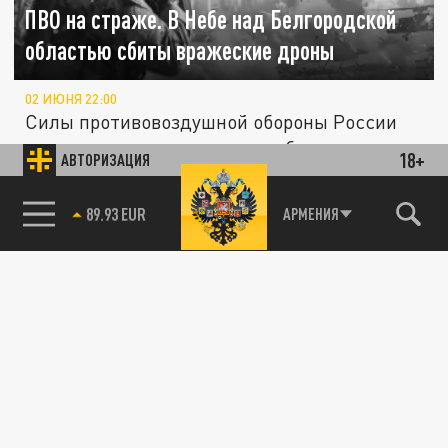
ПВО на страже. В Небе над Белгородской
областью сбиты вражеские дроны
02 ИЮНЯ 22:00
Силы противовоздушной обороны России
уничтожили пять вражеских беспилотников
18+
АВТОРИЗАЦИЯ
в небе над Белгородской областью.
85.64 BRENT
АРМЕНИЯ
ОБЩЕСТВО
Показалось или ВСУ? Пилоты авиакомпании
"Россия" увидели НЛО в небе над
Владимиром