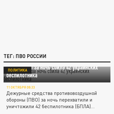
ТЕГ: ПВО РОССИИ
ПВО России за ночь сбила 42 украинских
ПОЛИТИКА
беспилотника
11 ОКТЯБРЯ 08:33
Дежурные средства противовоздушной
обороны (ПВО) за ночь перехватили и
уничтожили 42 беспилотника (БПЛА)...