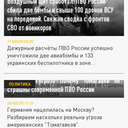
Воздушный щит сработал. ПВО России
сбила две бомбы и свыше 100 дронов ВСУ
на передовой. Свежая сводка с фронтов
СВО от военкоров
31 ИЮЛЯ 06:00
Дежурные расчёты ПВО России успешно
уничтожили две авиабомбы и 133
украинских беспилотника в зоне
специальной...
Устаревшая угроза? Почему "Томагавки" не
ПОЛИТИКА
страшны современной ПВО России
28 ИЮЛЯ 17:25
Германия нацелилась на Москву?
Разбираем насколько реальна угроза
американских "Томагавков".