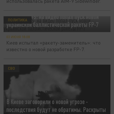
использовалась ракета AIM-9 Sidewinder.
Свой ATACMS: на видео попал пуск новой
ПОЛИТИКА
украинской баллистической ракеты FP-7
03 ИЮНЯ 18:08
Киев испытал «ракету-заменитель»: что
известно о новой разработке FP-7.
СВО
В Киеве заговорили о новой угрозе -
последствия будут не обратимы. Раскрыты