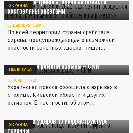
воздушная тревога, крупные области
УКРАИНА
обстреляны ракетами
05 ДЕКАБРЯ 15:39
По всей территории страны сработала
сирена, предупреждающая о возможной
опасности ракетных ударов, пишут...
В Киеве прогремели взрывы – СМИ
ПОЛИТИКА
15 НОЯБРЯ 17:21
Украинская пресса сообщила о взрывах в
столице, Киевской области и других
регионах. В частности, об этом...
Эксперт раскрыл, когда наступит эффект
от русских ударов по инфраструктуре
УКРАИНА
Украины