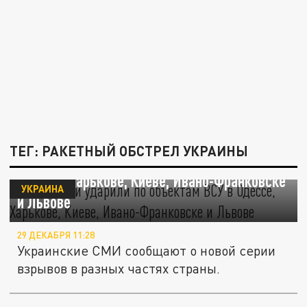
ТЕГ: РАКЕТНЫЙ ОБСТРЕЛ УКРАИНЫ
ВКС России ударили по объектам ВСУ в
Одессе, Харькове, Киеве, Ивано-Франковске
УКРАИНА
и Львове
29 ДЕКАБРЯ 11:28
Украинские СМИ сообщают о новой серии
взрывов в разных частях страны.
На Украине 5 декабря 2022 года звучит