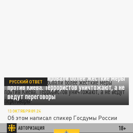
В России анонсировали более жёсткие меры
РУССКИЙ ОТВЕТ
против Киева. Террористов уничтожают, а не
ведут переговоры
13 ОКТЯБРЯ 09:24
Об этом написал спикер Госдумы России
Вячеслав Володин в своём Telegram-
18+
АВТОРИЗАЦИЯ