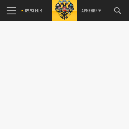
канале
АРМЕНИЯ
89.93 EUR
85.64 BRENT
АРМИЯ
Обстрелы по Киеву, удары по критической
инфраструктуре и обращение властей к
жителям — свежие данные
13 ОКТЯБРЯ 08:28
С раннего утра в Telegram-канале
администрации Киева появилась
информация об обстрелах. На Украине
вновь...