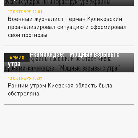
17 ОКТЯБРЯ 12:01
Военный журналист Герман Куликовский
проанализировал ситуацию и сформировал
свои прогнозы
Власти Украины сообщили об атаке Киева
дронами-камикадзе: “Мощные взрывы с
АРМИЯ
утра”
13 ОКТЯБРЯ 10:37
Ранним утром Киевская область была
обстреляна