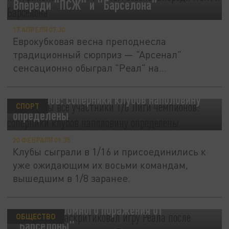
Впереди "ПСЖ" и "Барселона"
17 АПРЕЛЯ 07:30
Еврокубковая весна преподнесла
традиционный сюрприз — "Арсенал"
сенсационно обыграл "Реал" на
переполненном...
Известны все участники 1/8 Лиги
чемпионов: соперники клубов наполовину
СПОРТ
определены
20 ФЕВРАЛЯ 09:35
Клубы сыграли в 1/16 и присоединились к
уже ожидающим их восьми командам,
вышедшим в 1/8 заранее.
Анчелотти раскритиковал игру "Реала"
после разгромного поражения от
ОБЩЕСТВО
"Барселоны"