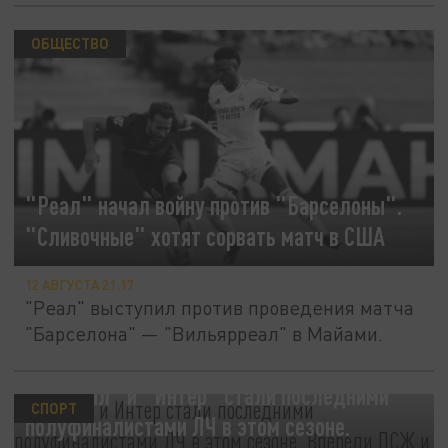
ОБЩЕСТВО
"Реал" начал войну против "Барселоны".
"Сливочные" хотят сорвать матч в США
12 АВГУСТА 21:17
"Реал" выступил против проведения матча
"Барселона" — "Вильярреал" в Майами.
"Арсенал" и "Интер" стали последними
СПОРТ
полуфиналистами ЛЧ в этом сезоне.