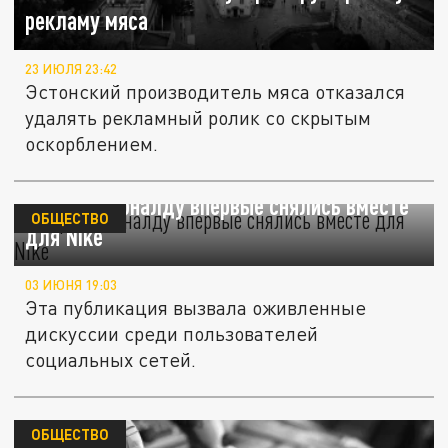
рекламу мяса
23 ИЮЛЯ 23:42
Эстонский производитель мяса отказался
удалять рекламный ролик со скрытым
оскорблением.
Леброн и Роналду впервые снялись вместе
ОБЩЕСТВО
для Nike
03 ИЮНЯ 19:03
Эта публикация вызвала оживленные
дискуссии среди пользователей
социальных сетей.
ОБЩЕСТВО