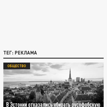
ТЕГ: РЕКЛАМА
ОБЩЕСТВО
В Эстонии отказались убирать русофобскую