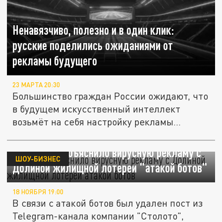
Ненавязчиво, полезно и в один клик:
русские поделились ожиданиями от
рекламы будущего
23 МАРТА 20:30
Большинство граждан России ожидают, что
в будущем искусственный интеллект
возьмёт на себя настройку рекламы...
"Столото" объяснило вирусную рекламу с
ШОУ-БИЗНЕС
Долиной жилищной лотереи "атакой ботов"
18 НОЯБРЯ 19:00
В связи с атакой ботов был удален пост из
Telegram-канала компании "Столото",