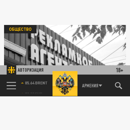
ОБЩЕСТВО
18+
АВТОРИЗАЦИЯ
День работников рекламы: поздравления в
прозе и стихах
85.64 BRENT
АРМЕНИЯ
22 ОКТЯБРЯ 19:24
23 октября отмечается День работника
рекламы. Публикуем поздравления в стихах
и прозе.