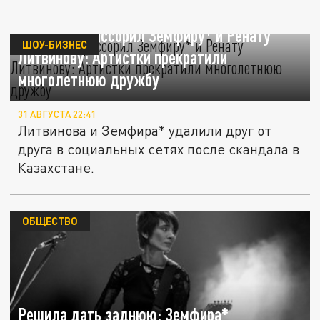
Казахстан рассорил Земфиру* и Ренату
ШОУ-БИЗНЕС
Литвинову: Артистки прекратили
многолетнюю дружбу
31 АВГУСТА 22:41
Литвинова и Земфира* удалили друг от
друга в социальных сетях после скандала в
Казахстане.
ОБЩЕСТВО
Решила дать заднюю: Земфира*