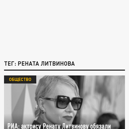
ТЕГ: РЕНАТА ЛИТВИНОВА
ОБЩЕСТВО
РИА: актрису Ренату Литвинову обязали