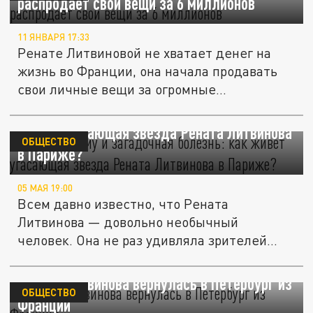
распродаёт свои вещи за 6 миллионов
11 ЯНВАРЯ 17:33
Ренате Литвиновой не хватает денег на
жизнь во Франции, она начала продавать
свои личные вещи за огромные...
Тоска по дому и загадочная болезнь: как
живет угасающая звезда Рената Литвинова
ОБЩЕСТВО
в Париже?
05 МАЯ 19:00
Всем давно известно, что Рената
Литвинова — довольно необычный
человек. Она не раз удивляла зрителей
своей...
Рената Литвинова вернулась в Петербург из
ОБЩЕСТВО
Франции