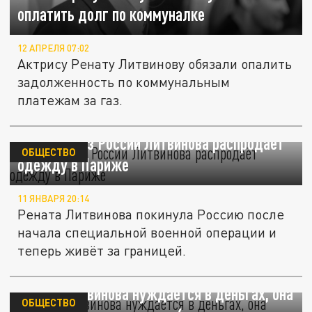
оплатить долг по коммуналке
12 АПРЕЛЯ 07:02
Актрису Ренату Литвинову обязали опалить
задолженность по коммунальным
платежам за газ.
Уехавшая из России Литвинова распродаёт
ОБЩЕСТВО
одежду в Париже
11 ЯНВАРЯ 20:14
Рената Литвинова покинула Россию после
начала специальной военной операции и
теперь живёт за границей.
Рената Литвинова нуждается в деньгах, она
ОБЩЕСТВО