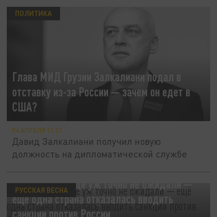
ПОЛИТИКА
Глава МИД Грузии Залкалиани подал в
отставку из-за России — зачем он едет в
США?
04 АПРЕЛЯ 11:21
Давид Залкалиани получил новую
должность на дипломатической службе
Такого на Западе уж точно не ожидали —
РУССКАЯ ВЕСНА
ещё одна страна отказалась вводить
санкции против России