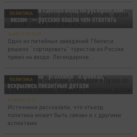
Бар в Грузии сделал вход по русофобским
ПОЛИТИКА
“визам” — русские нашли чем ответить
04 АВГУСТА 16:07
Одно из питейных заведений Тбилиси
решило “сортировать” туристов из России
прямо на входе. Легендарное...
В деле Хельги Пироговой, сбежавшей в
Грузию из-за "уголовки" о фейках,
ПОЛИТИКА
вскрылись пикантные детали
25 ИЮЛЯ 15:19
Источники рассказали, что отъезд
политика может быть связан и с другими
аспектами