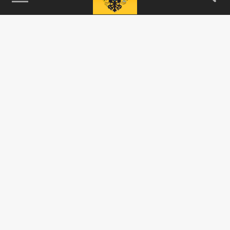
115093, г. Москва, переулок Партийный,
д.1, к.57, стр.3, эт.1, пом.I, ком.45