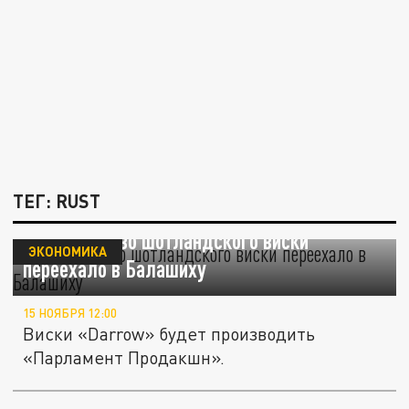
ТЕГ: RUST
Производство шотландского виски
ЭКОНОМИКА
переехало в Балашиху
15 НОЯБРЯ 12:00
Виски «Darrow» будет производить
«Парламент Продакшн».