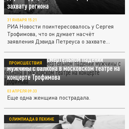
захвату региона
31 ЯНВАРЯ 15:21
РИА Новости поинтересовалось у Сергея
Трофимова, что он думает насчёт
заявления Дэвида Петреуса о захвате...
Что известно о смертельном падении
ПРОИСШЕСТВИЯ
мужчины с балкона в московском театре на
концерте Трофимова
03 АПРЕЛЯ 09:33
Еще одна женщина пострадала.
ОЛИМПИАДА В ПЕКИНЕ