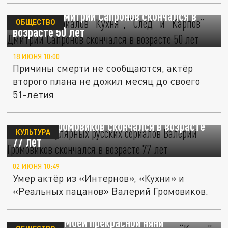
Актёр из сериалов “Кухня”, “След” и
“Карпов” Дмитрий Сапронов скончался в
ОБЩЕСТВО
возрасте 50 лет
18 ИЮНЯ 10:00
Причины смерти не сообщаются, актёр
второго плана не дожил месяц до своего
51-летия
Актёр популярных русских сериалов
Валерий Громовиков скончался в возрасте
КУЛЬТУРА
77 лет
02 ИЮНЯ 10:49
Умер актёр из «Интернов», «Кухни» и
«Реальных пацанов» Валерий Громовиков.
Стала известна причина смерти звезды
“Кухни” и “Моей прекрасной няни”