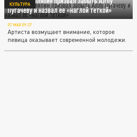
Прохор Шаляпин призвал забыть Аллу
КУЛЬТУРА
Пугачеву и назвал ее «наглой теткой»
07 МАЯ 09:37
Артиста возмущает внимание, которое
певица оказывает современной молодежи.