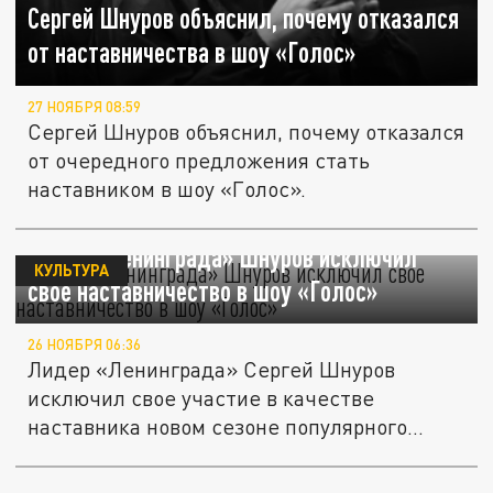
Сергей Шнуров объяснил, почему отказался
от наставничества в шоу «Голос»
27 НОЯБРЯ 08:59
Сергей Шнуров объяснил, почему отказался
от очередного предложения стать
наставником в шоу «Голос».
Лидер «Ленинграда» Шнуров исключил
КУЛЬТУРА
свое наставничество в шоу «Голос»
26 НОЯБРЯ 06:36
Лидер «Ленинграда» Сергей Шнуров
исключил свое участие в качестве
наставника новом сезоне популярного
проекта...