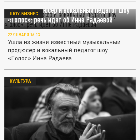
Умерла продюсер и вокальный педагог шоу
ШОУ-БИЗНЕС
«Голос»: речь идет об Инне Радаевой
22 ЯНВАРЯ 16:13
Ушла из жизни известный музыкальный
продюсер и вокальный педагог шоу
«Голос» Инна Радаева.
КУЛЬТУРА