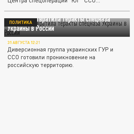
Центра спецоперации "ЮГ" ССО...
ФСБ предотвратила теракты спецназа
ПОЛИТИКА
Украины в России
31 АВГУСТА 12:21
Диверсионная группа украинских ГУР и
ССО готовили проникновение на
российскую территорию.