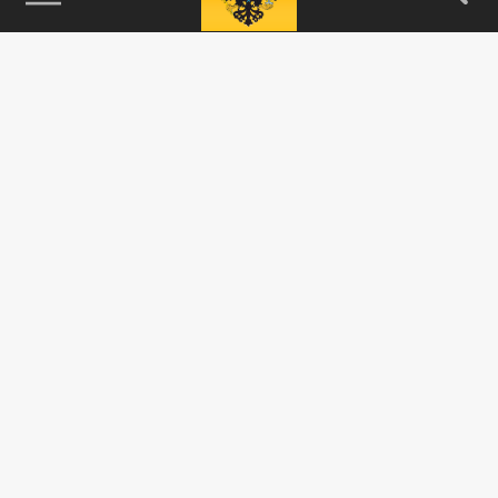
115093, г. Москва, переулок Партийный,
д.1, к.57, стр.3, эт.1, пом.I, ком.45