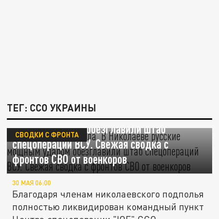
ТЕГ: ССО УКРАИНЫ
Подпольщики – сила. В Николаеве русские
мощным ударом обезглавили штаб
СВОДКИ С ФРОНТА
спецопераций ВСУ. Свежая сводка с
фронтов СВО от военкоров
30 МАЯ 06:00
Благодаря членам николаевского подполья
полностью ликвидирован командный пункт