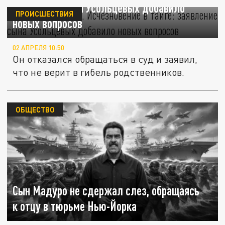
заявление сына Усольцевых добавило
ПРОИСШЕСТВИЯ
новых вопросов
02 АПРЕЛЯ 10:50
Он отказался обращаться в суд и заявил,
что не верит в гибель родственников.
ОБЩЕСТВО
Сын Мадуро не сдержал слез, обращаясь
к отцу в тюрьме Нью-Йорка