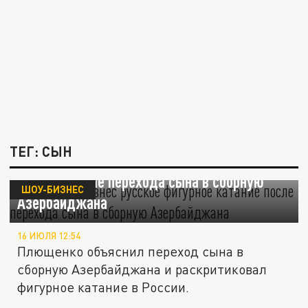
ТЕГ: СЫН
Плющенко разнес русское фигурное
катание после перехода сына в сборную
ШОУ-БИЗНЕС
Азербайджана
16 ИЮЛЯ 12:54
Плющенко объяснил переход сына в
сборную Азербайджана и раскритиковал
фигурное катание в России.