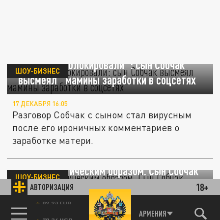
"Игрушки заблокировали": сын Собчак
ШОУ-БИЗНЕС
"высмеял" мамины заработки в соцсетях
17 ДЕКАБРЯ 16:05
Разговор Собчак с сыном стал вирусным
после его ироничных комментариев о
заработке матери.
Каким-то магическим образом. Сын Собчак
ШОУ-БИЗНЕС
высмеял её заработок в соцсетях
18+
АВТОРИЗАЦИЯ
16 ДЕКАБРЯ 16:19
89.93 EUR
АРМЕНИЯ