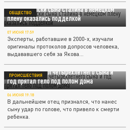
Фото и записки сына Сталина в немецком
ОБЩЕСТВО
плену оказались подделкой
07 ИЮНЯ 17:59
Эксперты, работавшие в 2000-х, изучали
оригиналы протоколов допросов человека,
выдававшего себя за Якова...
В США отец убил четырёхлетнего сына и
ПРОИСШЕСТВИЯ
год прятал тело под полом дома
06 ИЮНЯ 19:18
В дальнейшем отец признался, что нанес
сыну удар по голове, что привело к смерти
ребенка.
"Он что-то знает?". Исчезновение в тайге: