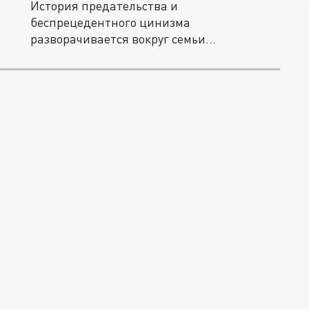
История предательства и
беспрецедентного цинизма
разворачивается вокруг семьи
легендарного гонщика Михаэля...