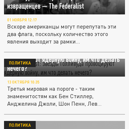
извращенцев — The Federalist
01 НОЯБРЯ 12:17
Вскоре американцы могут перепутать эти
два флага, поскольку количество этого
явления выходит за рамки...
The Federalist: звезды Голливуда
провоцируют ядерную войну, им что делать
ПОЛИТИКА
нечего?
13 ОКТЯБРЯ 10:35
Третья мировая на пороге - таким
знаменитостям как Бен Стиллер,
Анджелина Джоли, Шон Пенн, Лев
Шрайбер,...
ПОЛИТИКА