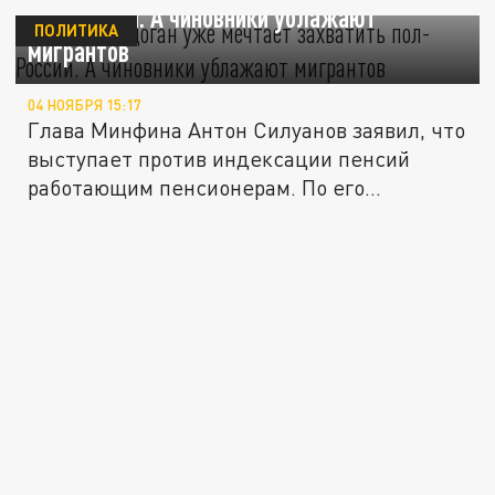
пол-России. А чиновники ублажают
ПОЛИТИКА
мигрантов
04 НОЯБРЯ 15:17
Глава Минфина Антон Силуанов заявил, что
выступает против индексации пенсий
работающим пенсионерам. По его...