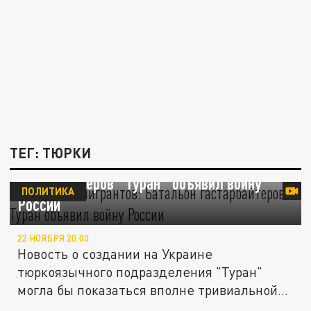
ТЕГ: ТЮРКИ
Восстание мигрантов: Батальон
гастарбайтеров "Туран" объявил войну
ПОЛИТИКА
России
22 НОЯБРЯ 20:00
Новость о создании на Украине
тюркоязычного подразделения "Туран"
могла бы показаться вполне тривиальной
–...