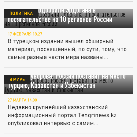
Армяне заподозрили Эрдогана в
ПОЛИТИКА
посягательстве на 10 регионов России
17 ФЕВРАЛЯ 18:27
В турецком издании вышел обширный
материал, посвящённый, по сути, тому, что
самые разные части мира названы...
Метод Суворова: Россия поставит на место
В МИРЕ
Турцию, Казахстан и Узбекистан
27 МАРТА 14:00
Недавно крупнейший казахстанский
информационный портал Tengrinews.kz
опубликовал интервью с самим
российским...
Михеев: Эрдоган уже мечтает захватить