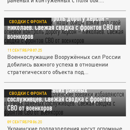
раненых и контуженных с поля боя....
Только для русских: наши бойцы взяли под
свой огневой контроль дорогу Херсон –
СВОДКИ С ФРОНТА
Николаев. Свежая сводка с фронтов СВО от
военкоров
11 СЕНТЯБРЯ 07:25
Военнослужащие Вооружённых сил России
добились важного успеха в отношении
стратегического объекта под...
Умри, как "герой". Украинские боевики
избавляются от своих раненых
СВОДКИ С ФРОНТА
сослуживцев. Свежая сводка с фронтов
СВО от военкоров
09 СЕНТЯБРЯ 06:20
Украинские подразделения несут огромные