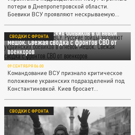
потери в Днепропетровской области.
Боевики ВСУ проявляют нескрываемую...
Панический страх ВСУ. Русские бойцы
загоняют украинских боевиков в огневой
СВОДКИ С ФРОНТА
мешок. Свежая сводка с фронтов СВО от
военкоров
09 СЕНТЯБРЯ 06:00
Командование ВСУ признало критическое
положение украинских подразделений под
Константиновкой. Киев бросает...
СВОДКИ С ФРОНТА