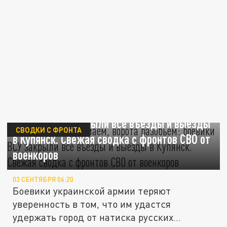
"Мы задвижку сломаем, ворота разобьём":
боевики ВСУ закрыли все въезды и выезды
СВОДКИ С ФРОНТА
в Купянск. Свежая сводка с фронтов СВО от
военкоров
03 СЕНТЯБРЯ 06:20
Боевики украинской армии теряют
уверенность в том, что им удастся
удержать город от натиска русских