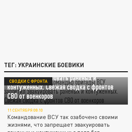
ТЕГ: УКРАИНСКИЕ БОЕВИКИ
Пусть подыхают. Командир бригады ВСУ
запретил эвакуировать раненых и
СВОДКИ С ФРОНТА
контуженных. Свежая сводка с фронтов
СВО от военкоров
11 СЕНТЯБРЯ 08:10
Командование ВСУ так озабочено своими
жизнями, что запрещает эвакуировать