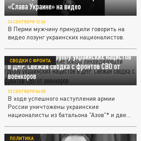
«Слава Украине» на видео
24 СЕНТЯБРЯ 12:06
В Перми мужчину принудили говорить на
видео лозунг украинских националистов.
Конец "Азова"*. Русские бойцы
ликвидировали группу украинских нацистов
СВОДКИ С ФРОНТА
в ДНР. Свежая сводка с фронтов СВО от
военкоров
03 СЕНТЯБРЯ 06:00
В ходе успешного наступления армии
России уничтожены украинские
националисты из батальона "Азов"* и две...
ПОЛИТИКА