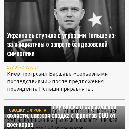
Украина выступила с угрозами Польше из-
за инициативы о запрете бандеровской
символики
26 АВГУСТА 10:01
Киев пригрозил Варшаве «серьезными
последствиями» после предложения
президента Польши приравнять
символику...
Пропади оно пропадом. Иностранные
наёмники бегут из Купянска в Харьковской
СВОДКИ С ФРОНТА
области. Свежая сводка с фронтов СВО от
военкоров