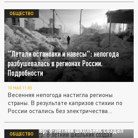
ОБЩЕСТВО
"Летали остановки и навесы": непогода
разбушевалась в регионах России.
Подробности
10 МАЯ 11:05
Весенняя непогода настигла регионы
страны. В результате капризов стихии по
России остались без электричества...
За один вечер: 8-летний школьник создал
ОБЩЕСТВО