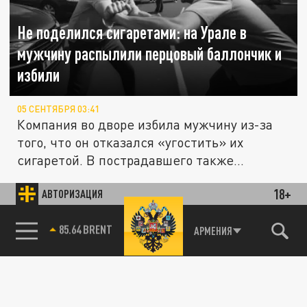
Не поделился сигаретами: на Урале в
мужчину распылили перцовый баллончик и
избили
05 СЕНТЯБРЯ 03:41
Компания во дворе избила мужчину из-за
того, что он отказался «угостить» их
сигаретой. В пострадавшего также...
18+
АВТОРИЗАЦИЯ
Речь идет о неизвестной цивилизации: На
НАУКА
Урале подробно изучают туннелей
85.64 BRENT
АРМЕНИЯ
27 АВГУСТА 15:58
На Урале ученые изучают происхождение
подземного хода, найденного рабочими