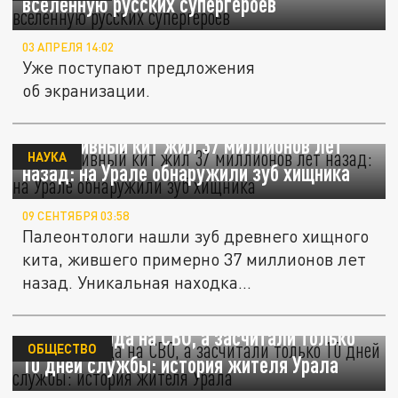
вселенную русских супергероев
03 АПРЕЛЯ 14:02
Уже поступают предложения
об экранизации.
Примитивный кит жил 37 миллионов лет
НАУКА
назад: на Урале обнаружили зуб хищника
09 СЕНТЯБРЯ 03:58
Палеонтологи нашли зуб древнего хищного
кита, жившего примерно 37 миллионов лет
назад. Уникальная находка...
Провел 2 года на СВО, а засчитали только
ОБЩЕСТВО
10 дней службы: история жителя Урала