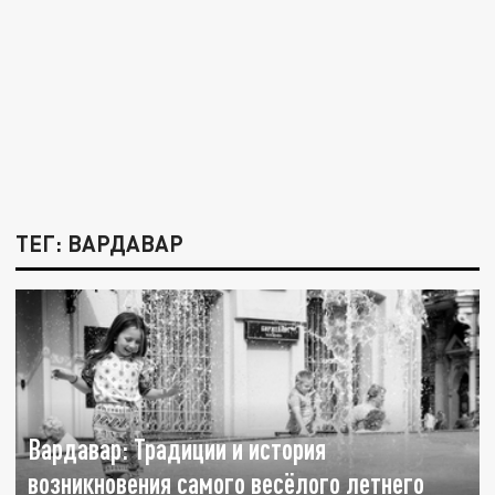
ТЕГ: ВАРДАВАР
Вардавар: Традиции и история
возникновения самого весёлого летнего