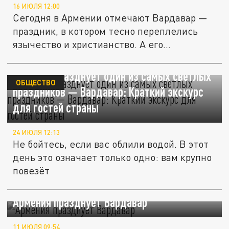
16 ИЮЛЯ 12:00
Сегодня в Армении отмечают Вардавар —
праздник, в котором тесно переплелись
язычество и христианство. А его...
Армения празднует один из самых светлых
ОБЩЕСТВО
праздников — Вардавар: Краткий экскурс
для гостей страны
24 ИЮЛЯ 12:13
Не бойтесь, если вас облили водой. В этот
день это означает только одно: вам крупно
повезёт
Армения празднует Вардавар
11 ИЮЛЯ 09:54