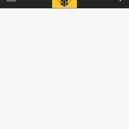
115093, г. Москва, переулок Партийный,
д.1, к.57, стр.3, эт.1, пом.I, ком.45