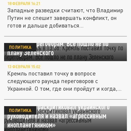
18 ФЕВРАЛЯ 16:21
Западные разведки считают, что Владимир
Путин не спешит завершать конфликт, он
готов и дальше добиваться...
Всё случилось в 13:58: Кремль поставил
точку по переговорам. Всё пошло не по
ПОЛИТИКА
плану Зеленского
13 ФЕВРАЛЯ 15:02
Кремль поставил точку в вопросе
следующего раунда переговоров с
Украиной. О том, где они пройдут и когда,...
Мединский раскритиковал украинского
ПОЛИТИКА
руководителя и назвал «агрессивным
инопланетянином»