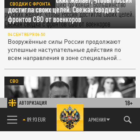
СВОДКИ С ФРОНТА
достигла своих целей. Свежая сводка с
фронтов СВО от военкоров
04 СЕНТЯБРЯ 06:50
Вооружённые силы России продолжают
успешные наступательные действия по
всем направления в зоне специальной...
СВО
18+
АВТОРИЗАЦИЯ
89.93 EUR
АРМЕНИЯ
Заложники Киева: Владимир Мединский
85.64 BRENT
рассказал, как Украина торгует