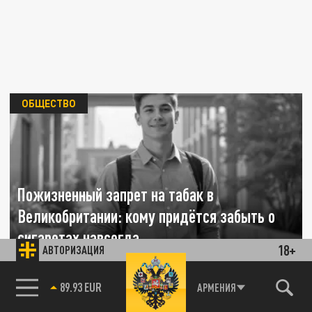
ОБЩЕСТВО
Пожизненный запрет на табак в
Великобритании: кому придётся забыть о
сигаретах навсегда
18+
АВТОРИЗАЦИЯ
23 АПРЕЛЯ 16:04
89.93 EUR
Великобритания вводит пожизненные
АРМЕНИЯ
85.64 BRENT
ограничения на покупку сигарет для части