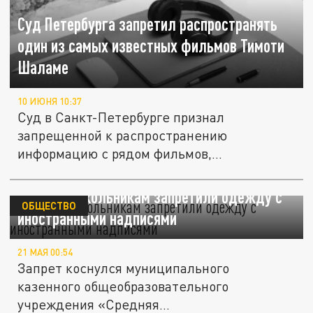
Суд Петербурга запретил распространять
один из самых известных фильмов Тимоти
Шаламе
10 ИЮНЯ 10:37
Суд в Санкт-Петербурге признал
запрещенной к распространению
информацию с рядом фильмов,
размещенную на...
Томским школьникам запретили одежду с
ОБЩЕСТВО
иностранными надписями
21 МАЯ 00:54
Запрет коснулся муниципального
казенного общеобразовательного
учреждения «Средняя